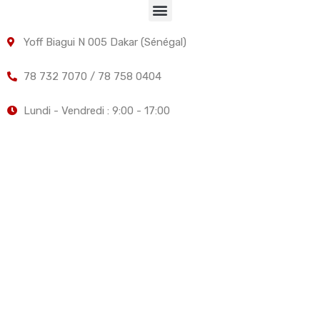
Yoff Biagui N 005 Dakar (Sénégal)
78 732 7070 / 78 758 0404
Lundi - Vendredi : 9:00 - 17:00
Elite Services Fonciers, Immobiliers et Investissements -
Votre partenaire de confiance dans l'immobilier.
© 2026 ESFII - Tous droits réservés