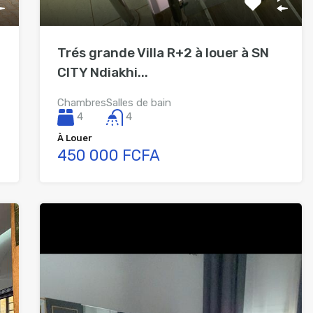
Trés grande Villa R+2 à louer à SN
CITY Ndiakhi...
Chambres
Salles de bain
4
4
À Louer
450 000 FCFA