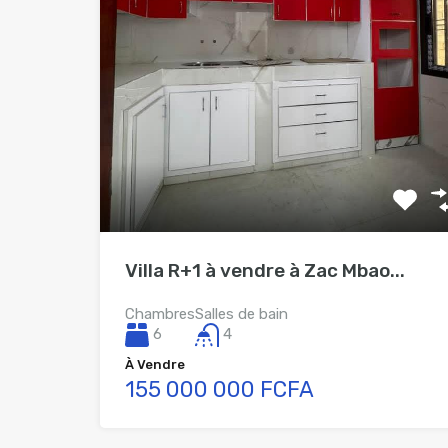
Villa R+1 à vendre à Zac Mbao...
Chambres
Salles de bain
6
4
À Vendre
155 000 000 FCFA