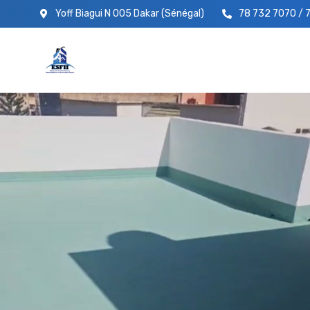
Yoff Biagui N 005 Dakar (Sénégal)
78 732 7070 / 