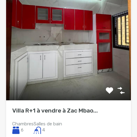
Villa R+1 à vendre à Zac Mbao...
Chambres
Salles de bain
6
4