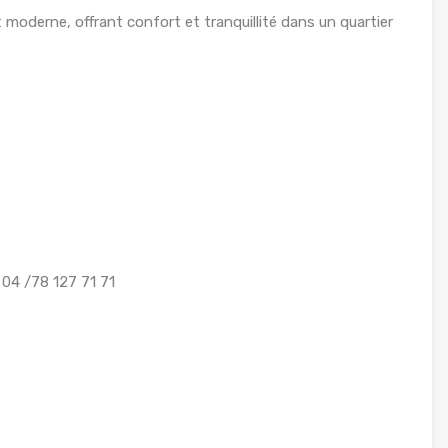
offrant confort et tranquillité dans un quartier
ns : 3 mois
04 /78 127 71 71