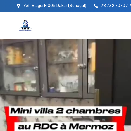
Yoff Biagui N 005 Dakar (Sénégal)
78 732 7070 / 