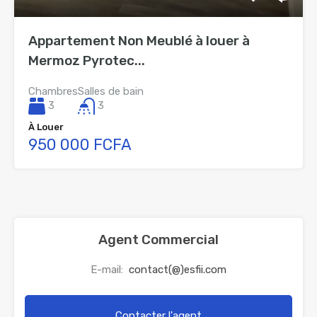
Appartement Non Meublé à louer à
Mermoz Pyrotec...
Chambres
Salles de bain
3
3
À Louer
950 000 FCFA
Agent Commercial
E-mail:
contact(@)esfii.com
Contacter l'agent