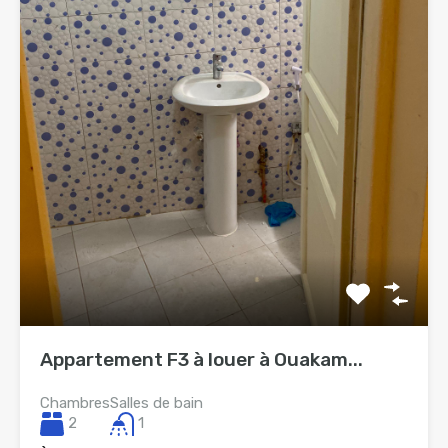
Appartement F3 à louer à Ouakam...
Chambres
Salles de bain
2
1