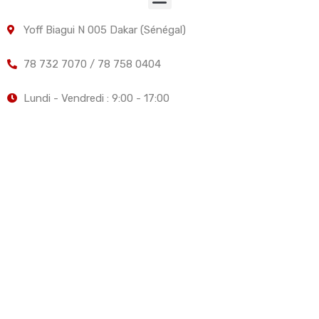
Yoff Biagui N 005 Dakar (Sénégal)
78 732 7070 / 78 758 0404
Lundi - Vendredi : 9:00 - 17:00
Elite Services Fonciers, Immobiliers et Investissements -
Votre partenaire de confiance dans l'immobilier.
© 2026 ESFII - Tous droits réservés
Design by
Malick Dia