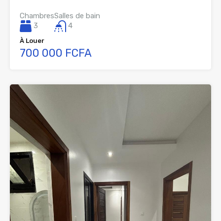
Chambres
Salles de bain
3
4
À Louer
700 000 FCFA