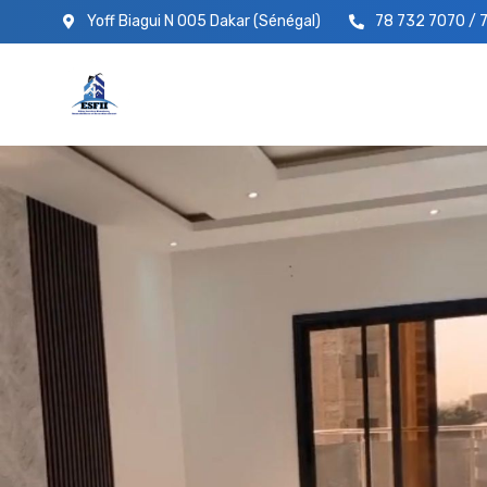
Yoff Biagui N 005 Dakar (Sénégal)
78 732 7070 / 