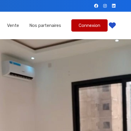
mmes-nous?
Location
Vente
Nos partenaires
Vente
Nos partenaires
Connexion