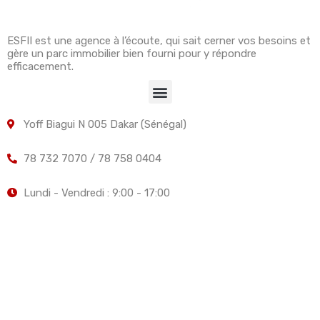
ESFII est une agence à l’écoute, qui sait cerner vos besoins et
gère un parc immobilier bien fourni pour y répondre
efficacement.
Yoff Biagui N 005 Dakar (Sénégal)
78 732 7070 / 78 758 0404
Lundi - Vendredi : 9:00 - 17:00
Elite Services Fonciers, Immobiliers et Investissements -