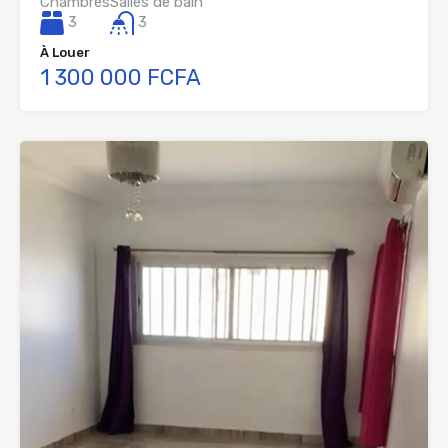
Chambres
Salles de bain
3
3
À Louer
1 300 000 FCFA