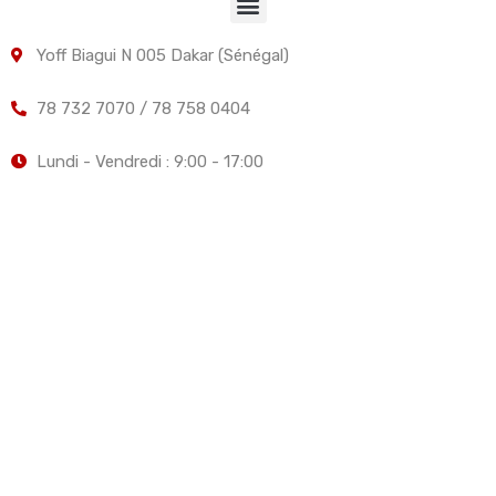
Yoff Biagui N 005 Dakar (Sénégal)
78 732 7070 / 78 758 0404
Lundi - Vendredi : 9:00 - 17:00
Elite Services Fonciers, Immobiliers et Investissements -
Votre partenaire de confiance dans l'immobilier.
© 2026 ESFII - Tous droits réservés