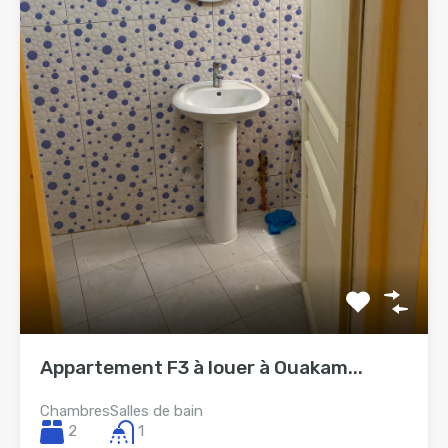
Appartement F3 à louer à Ouakam...
Chambres
Salles de bain
2
1