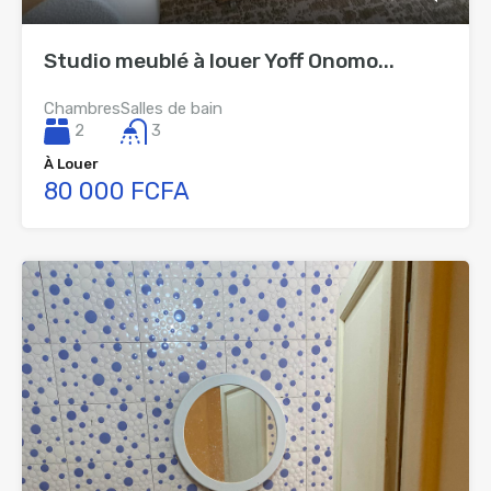
Studio meublé à louer Yoff Onomo...
Chambres
Salles de bain
2
3
À Louer
80 000 FCFA