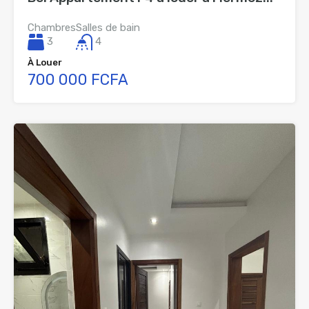
Chambres
Salles de bain
3
4
À Louer
700 000 FCFA