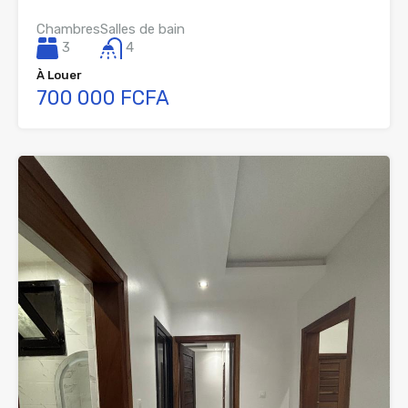
Chambres
Salles de bain
3
4
À Louer
700 000 FCFA