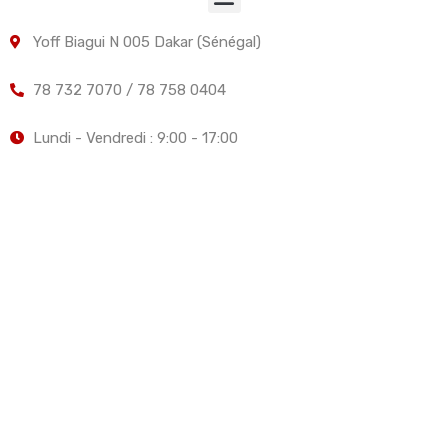
Yoff Biagui N 005 Dakar (Sénégal)
78 732 7070 / 78 758 0404
Lundi - Vendredi : 9:00 - 17:00
Elite Services Fonciers, Immobiliers et Investissements -
Votre partenaire de confiance dans l'immobilier.
© 2026 ESFII - Tous droits réservés
Design by
Malick Dia