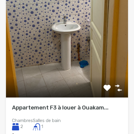
Appartement F3 à louer à Ouakam...
Chambres
Salles de bain
2
1