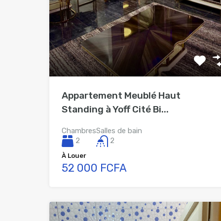
Appartement Meublé Haut
Standing à Yoff Cité Bi...
Chambres
Salles de bain
2
2
À Louer
52 000 FCFA