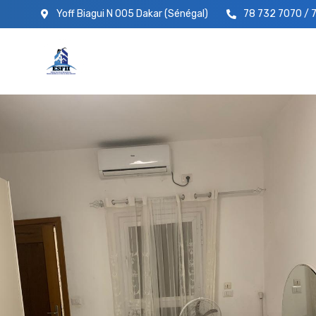
Yoff Biagui N 005 Dakar (Sénégal)
78 732 7070 / 