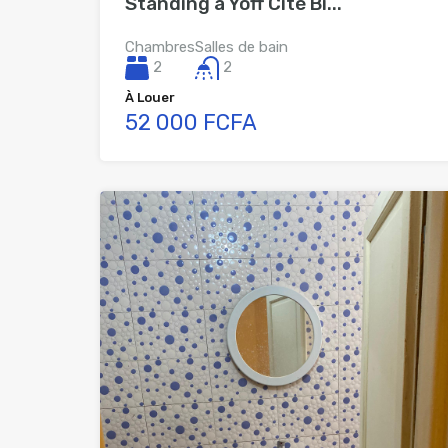
Standing à Yoff Cité Bi...
Chambres
Salles de bain
2
2
À Louer
52 000 FCFA