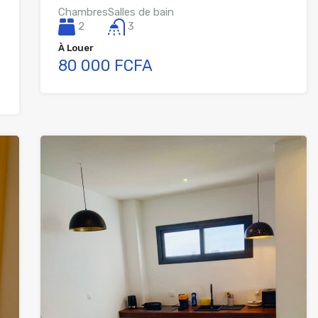
Chambres
Salles de bain
2
3
À Louer
80 000 FCFA