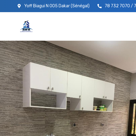
Yoff Biagui N 005 Dakar (Sénégal)
78 732 7070 / 