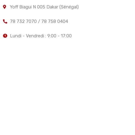
Yoff Biagui N 005 Dakar (Sénégal)
78 732 7070 / 78 758 0404
Lundi - Vendredi : 9:00 - 17:00
Elite Services Fonciers, Immobiliers et Investissements -
Votre partenaire de confiance dans l'immobilier.
© 2026 ESFII - Tous droits réservés
Design by
Malick Dia