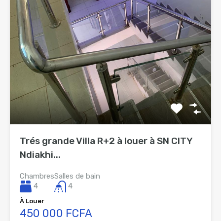
Trés grande Villa R+2 à louer à SN CITY
Ndiakhi...
Chambres
Salles de bain
4
4
À Louer
450 000 FCFA